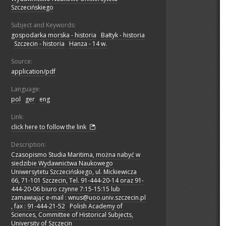
Szczecińskiego
Subject and Keywords:
gospodarka morska - historia
;
Bałtyk - historia
;
Szczecin - historia
;
Hanza - 14 w.
Source:
application/pdf
Language:
pol
;
ger
;
eng
Link:
click here to follow the link
Description:
Czasopismo Studia Maritima, można nabyć w
siedzibie Wydawnictwa Naukowego
Uniwersytetu Szczecińskiego, ul. Mickiewicza
66, 71-101 Szczecin, Tel. 91-444-20-14 oraz 91-
444-20-06 biuro czynne 7:15-15:15 lub
zamawiając e-mail : wnus@uoo.univ.szczecin.pl
, fax : 91-444-21-52
;
Polish Academy of
Sciences, Committee of Historical Subjects,
University of Szczecin