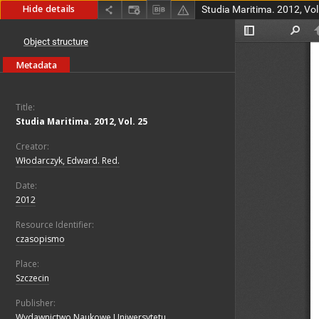
Hide details
Studia Maritima. 2012, Vol
Object structure
Metadata
Title:
Studia Maritima. 2012, Vol. 25
Creator:
Włodarczyk, Edward. Red.
Date:
2012
Resource Identifier:
czasopismo
Place:
Szczecin
Publisher:
Wydawnictwo Naukowe Uniwersytetu