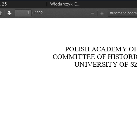
. 25
Włodarczyk, Edward. Red.