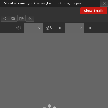
Modelowanie czynników ryzyka zderzenia jednostek pływających z konstrukcjami portowymi i pełnomorskimi
Gucma, Lucjan
Show details