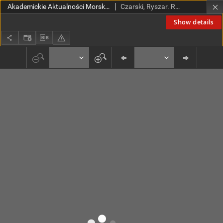
Akademickie Aktualności Morskie : Dwumiesięcznik Wyższej Szkoły Morskiej w Szczecinie. 1999, nr 9 maj-czerwiec 1999
Czarski, Ryszar. Red
Show details