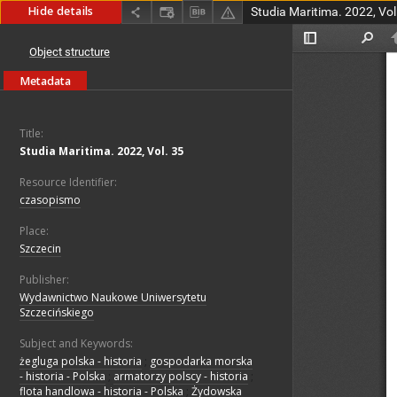
Hide details
Studia Maritima. 2022, Vol
Object structure
Metadata
Title:
Studia Maritima. 2022, Vol. 35
Resource Identifier:
czasopismo
Place:
Szczecin
Publisher:
Wydawnictwo Naukowe Uniwersytetu
Szczecińskiego
Subject and Keywords:
żegluga polska - historia
;
gospodarka morska
- historia - Polska
;
armatorzy polscy - historia
;
flota handlowa - historia - Polska
;
Żydowska