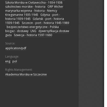
Szkoła Morska w Civitavecchia - 1934-1938
;
szkolnictwo morskie - historia
;
ORP Wicher
;
marynarka wojenna - historia - Niemcy
;
Kriegsmarine 1935-1945
;
Gdynia - port -
historia 1939-1945
;
Gdańsk - port - historia
1939-1945
;
Szczecin - port - historia 1945-1989
;
bezpieczeństwo energetyczne - Polska
;
biogaz - dostawy
;
LNG
;
dywersyfikacja dostaw
gazu
;
Szwecja - historia 1597-1660
Source:
application/pdf
Language:
eng
;
pol
Rights Management:
Akademia Morska w Szczecinie