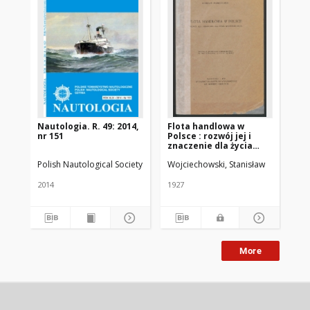
Nautologia. R. 49: 2014,
Flota handlowa w
Za
nr 151
Polsce : rozwój jej i
mo
znaczenie dla życia
gospodarczego
Polish Nautological Society
Polskie Towarzystwo Nautologiczne
Wojciechowski, Stanisław
Koc
2014
1927
198
More