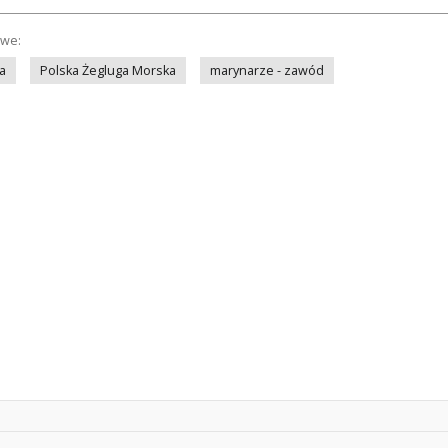
owe:
a
Polska Żegluga Morska
marynarze - zawód