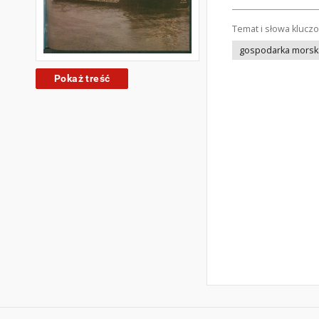
Temat i słowa klucz
gospodarka morsk
Pokaż treść