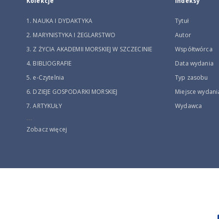
Kolekcje
Indeksy
1. NAUKA I DYDAKTYKA
Tytuł
2. MARYNISTYKA I ŻEGLARSTWO
Autor
3. Z ŻYCIA AKADEMII MORSKIEJ W SZCZECINIE
Współtwórca
4. BIBLIOGRAFIE
Data wydania
5. e-Czytelnia
Typ zasobu
6. DZIEJE GOSPODARKI MORSKIEJ
Miejsce wydani
7. ARTYKUŁY
Wydawca
...
Zobacz więcej