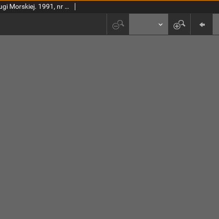
Bryza : pismo Polskiej Żeglugi Morskiej. 1991, nr 11