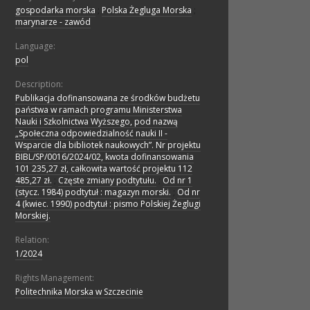
gospodarka morska
;
Polska Żegluga Morska
;
marynarze - zawód
Language:
pol
Description:
Publikacja dofinansowana ze środków budżetu
państwa w ramach programu Ministerstwa
Nauki i Szkolnictwa Wyższego, pod nazwą
„Społeczna odpowiedzialność nauki II -
Wsparcie dla bibliotek naukowych”. Nr projektu
BIBL/SP/0016/2024/02, kwota dofinansowania
101 235,27 zł, całkowita wartość projektu 112
485,27 zł.
;
Częste zmiany podtytułu.
;
Od nr 1
(stycz. 1984) podtytuł : magazyn morski.
;
Od nr
4 (kwiec. 1990) podtytuł : pismo Polskiej Żeglugi
Morskiej.
Relation:
1/2024
Rights Management:
Politechnika Morska w Szczecinie