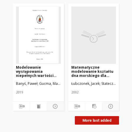
Modelowanie
Matematyczne
Mo
występowania
modelowanie kształtu
pr
niepełnych wartości
dna morskiego dla
in
danych AIS
potrzeb
na
Banyś, Paweł
Gucma, Maciej. Promotor
Łubczonek, Jacek
Gralak, Rafał. Promotor pom
Stateczny, Andrze
Lis
trójwymiarowej
st
morskiej mapy
ro
numerycznej : praca
2019
2002
200
doktorska
More last added