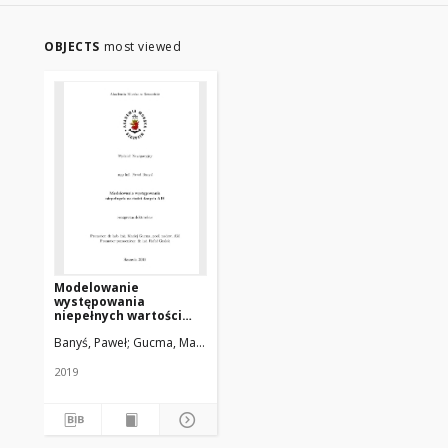
OBJECTS
most viewed
Modelowanie
występowania
niepełnych wartości
danych AIS
Banyś, Paweł
Gucma, Maciej. Promotor
Gralak, Rafał. Promotor pom
2019