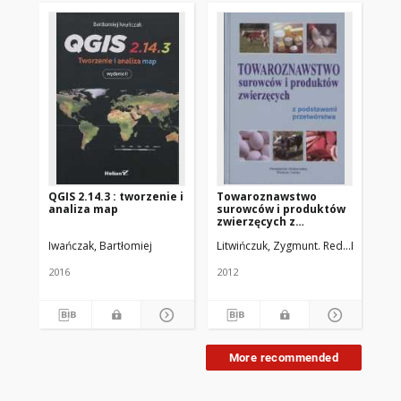
QGIS 2.14.3 : tworzenie i
Towaroznawstwo
Na
analiza map
surowców i produktów
61,
zwierzęcych z
podstawami
Iwańczak, Bartłomiej
Litwińczuk, Zygmunt. Red.
Barłowska,
przetwórstwa
2016
2012
201
More recommended