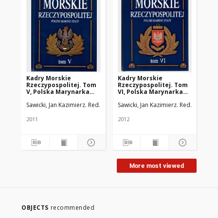
Kadry Morskie
Kadry Morskie
Ze
Rzeczypospolitej. Tom
Rzeczypospolitej. Tom
Ak
V, Polska Marynarka
VI, Polska Marynarka
Szc
Wojenna :
Handlowa : Kadra,
29(
Sawicki, Jan Kazimierz. Red.
Sawicki, Jan Kazimierz. Red.
Dokumentacja
absolwenci i słuchacze
organizacyjna i
Akademii Morskiej w
kadrowa oficerów,
Szczecinie : Studia i
2011
2012
201
podoficerów i
dokumentacja
marynarzy (1918-1947)
More most viewed
OBJECTS
recommended