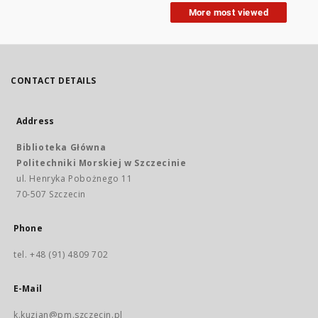
More most viewed
CONTACT DETAILS
Address
Biblioteka Główna
Politechniki Morskiej w Szczecinie
ul. Henryka Pobożnego 11
70-507 Szczecin
Phone
tel. +48 (91) 4809 702
E-Mail
k.kuzian@pm.szczecin.pl