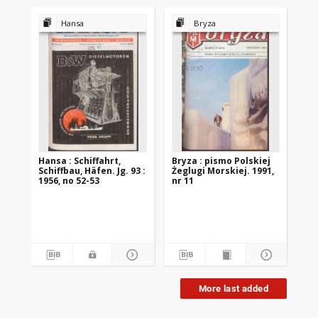
Hansa
Bryza
Hansa : Schiffahrt,
Bryza : pismo Polskiej
Po
Schiffbau, Häfen. Jg. 93 :
Żeglugi Morskiej. 1991,
en
1956, no 52-53
nr 11
: 
zb
Was
Pr
193
More last added