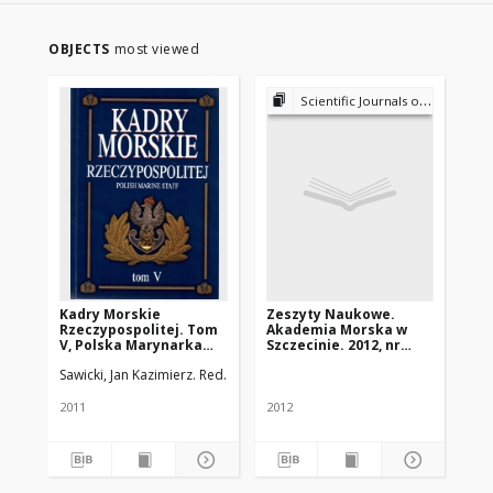
OBJECTS
most viewed
Scientific Journals of the Maritime University of Szczecin
Kadry Morskie
Zeszyty Naukowe.
Ze
Rzeczypospolitej. Tom
Akademia Morska w
Ak
V, Polska Marynarka
Szczecinie. 2012, nr
Szc
Wojenna :
29(101)
Sawicki, Jan Kazimierz. Red.
Dokumentacja
organizacyjna i
kadrowa oficerów,
2011
2012
201
podoficerów i
marynarzy (1918-1947)