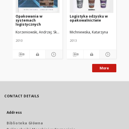
Opakowania w
Logistyka odzysku w
In
systemach
opakowalnictwie
op
logistycznych
i n
ma
Korzeniowski, Andrzej
Skrzypek,Mieczysław
Michniewska, Katarzyna
Szyszka, Grzegorz
Far
2010
2013
201
More
CONTACT DETAILS
Address
Biblioteka Główna