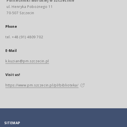
Politechniki Morskiej w Szczecinie
ul. Henryka Pobożnego 11
70-507 Szczecin
Phone
tel. +48 (91) 4809 702
E-Mail
k.kuzian@pm.szczecin.pl
Visit us!
https://www.pm.szczecin.pl/pl/biblioteka/
SITEMAP