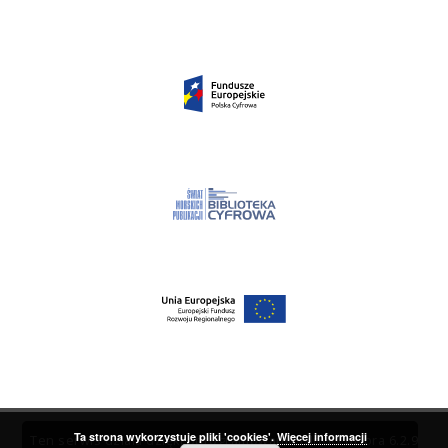
Ta strona wykorzystuje pliki 'cookies'.
Więcej informacji
Ten serwis działa dzięki oprogramowaniu
DInGO dLibra 6.2.9