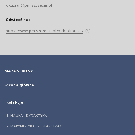
k.kuzian@pm.szczecin.pl
Odwiedź nas!
https://www.pm.szczecin.pl/pl/biblioteka/
MAPA STRONY
Strona główna
Kolekcje
1. NAUKA I DYDAKTYKA
2. MARYNISTYKA I ŻEGLARSTWO