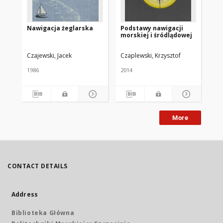
Nawigacja żeglarska
Podstawy nawigacji
Na
morskiej i śródlądowej
py
od
Czajewski, Jacek
Czaplewski, Krzysztof
Pią
1986
2014
201
More
CONTACT DETAILS
Address
Biblioteka Główna