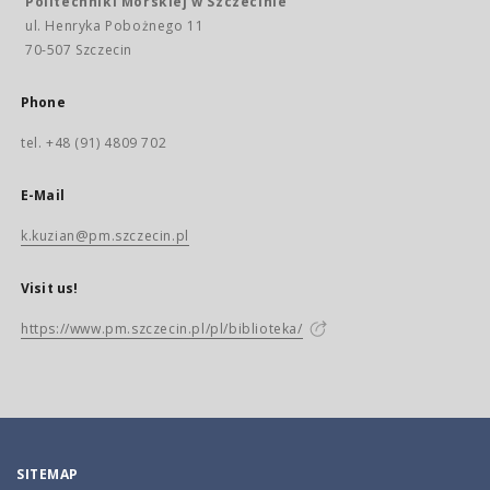
Politechniki Morskiej w Szczecinie
ul. Henryka Pobożnego 11
70-507 Szczecin
Phone
tel. +48 (91) 4809 702
E-Mail
k.kuzian@pm.szczecin.pl
Visit us!
https://www.pm.szczecin.pl/pl/biblioteka/
SITEMAP