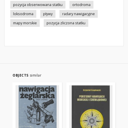
pozycja obserwowana statku
ortodroma
loksodroma
pływy
radary nawigacyjne
mapy morskie
pozycja zliczona statku
OBJECTS
similar