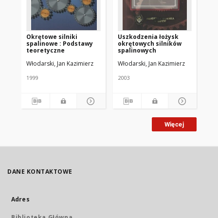
Okrętowe silniki
Uszkodzenia łożysk
Ek
spalinowe : Podstawy
okrętowych silników
okr
teoretyczne
spalinowych
zu
Włodarski, Jan Kazimierz
Włodarski, Jan Kazimierz
Wło
1999
2003
199
Więcej
DANE KONTAKTOWE
Adres
Biblioteka Główna