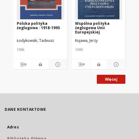
Polska polityka
Wspólna polityka
Po
żeglugowa : 1918-1995
żeglugowa Unii
tr
Europejskiej
Cz.
Łodykowski, Tadeusz
Kujawa, Jerzy
Ple
1996
1999
199
Więcej
DANE KONTAKTOWE
Adres
Biblioteka Główna