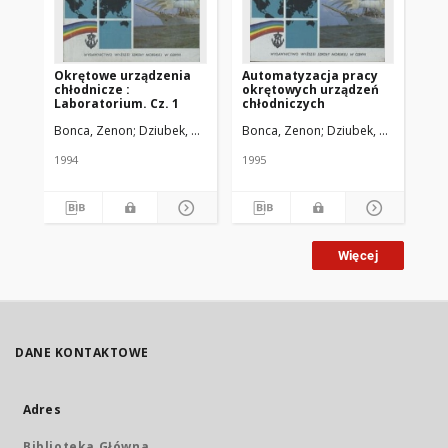
Okrętowe urządzenia
Automatyzacja pracy
Ch
chłodnicze :
okrętowych urządzeń
Laboratorium. Cz. 1
chłodniczych
Bonca, Zenon
Dziubek, Ryszard
Bonca, Zenon
Dziubek, Ryszard
Bo
1994
1995
200
Więcej
DANE KONTAKTOWE
Adres
Biblioteka Główna