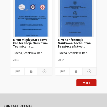
8. VIII Międzynarodowa
6. VI Konferencja
5.
Konferencja Naukowo-
Naukowo-Techniczna :
Be
Techniczna :
Bezpieczeństwo
Mo
Bezpieczeństwo
Morskie i Ochrona
Na
Piocha, Stanisław. Red.
Piocha, Stanisław. Red.
Morskie i Ochrona
Naturalnego
Śr
Naturalnego
Środowiska Morskiego :
Ko
Środowiska Morskiego :
I Forum Morskie
20
2004
2002
200
III Forum Morskie
More
CONTACT DETAILS