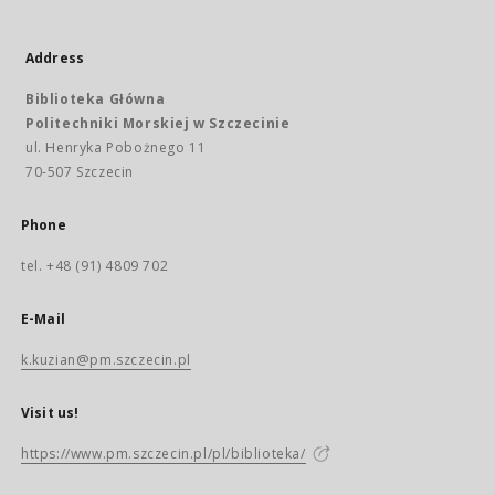
Address
Biblioteka Główna
Politechniki Morskiej w Szczecinie
ul. Henryka Pobożnego 11
70-507 Szczecin
Phone
tel. +48 (91) 4809 702
E-Mail
k.kuzian@pm.szczecin.pl
Visit us!
https://www.pm.szczecin.pl/pl/biblioteka/