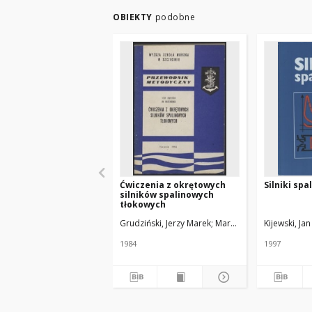
OBIEKTY
podobne
Ćwiczenia z okrętowych
Silniki sp
silników spalinowych
tłokowych
Grudziński, Jerzy Marek
Marcinkowski, Jan
Kijewski, Jan
1984
1997