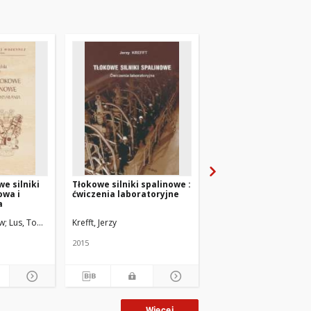
e silniki
Tłokowe silniki spalinowe :
Polish Maritime Rese
owa i
ćwiczenia laboratoryjne
No 1(89) 2016
a
aw
Lus, Tomasz
Krefft, Jerzy
2015
2016
Więcej