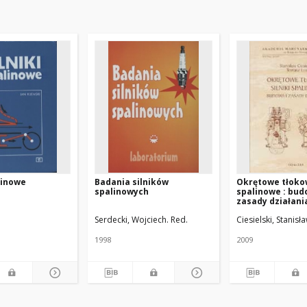
alinowe
Badania silników
Okrętowe tłokow
spalinowych
spalinowe : bud
zasady działani
Serdecki, Wojciech. Red.
Ciesielski, Stanisł
1998
2009