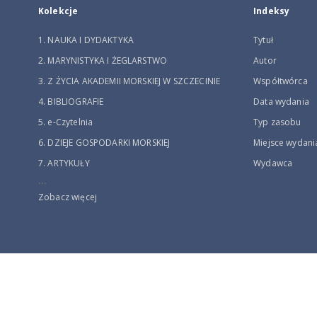
Kolekcje
Indeksy
1. NAUKA I DYDAKTYKA
Tytuł
2. MARYNISTYKA I ŻEGLARSTWO
Autor
3. Z ŻYCIA AKADEMII MORSKIEJ W SZCZECINIE
Współtwórca
4. BIBLIOGRAFIE
Data wydania
5. e-Czytelnia
Typ zasobu
6. DZIEJE GOSPODARKI MORSKIEJ
Miejsce wydani
7. ARTYKUŁY
Wydawca
...
Zobacz więcej