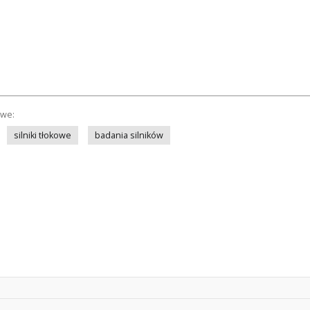
owe:
silniki tłokowe
badania silników