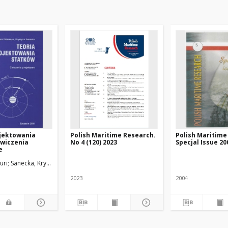
ojektowania
Polish Maritime Research.
Polish Maritime
ćwiczenia
No 4 (120) 2023
Specjal Issue 20
e
uri
Sanecka, Krystyna
2023
2004