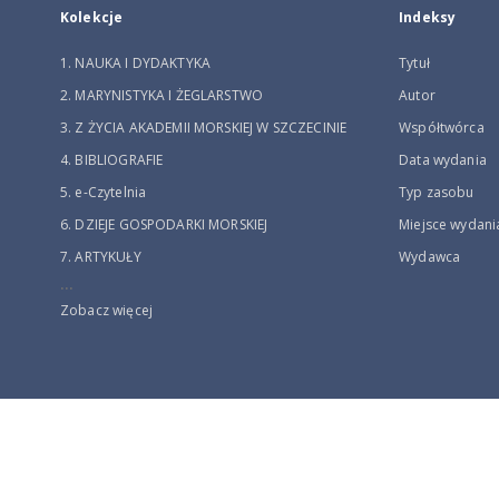
Kolekcje
Indeksy
1. NAUKA I DYDAKTYKA
Tytuł
2. MARYNISTYKA I ŻEGLARSTWO
Autor
3. Z ŻYCIA AKADEMII MORSKIEJ W SZCZECINIE
Współtwórca
4. BIBLIOGRAFIE
Data wydania
5. e-Czytelnia
Typ zasobu
6. DZIEJE GOSPODARKI MORSKIEJ
Miejsce wydani
7. ARTYKUŁY
Wydawca
...
Zobacz więcej