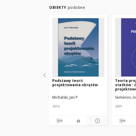
OBIEKTY
podobne
Podstawy teorii
Teoria pr
projektowania okrętów
statków : 
projektow
Michalski, Jan P.
Semenov, Io
2016
2001