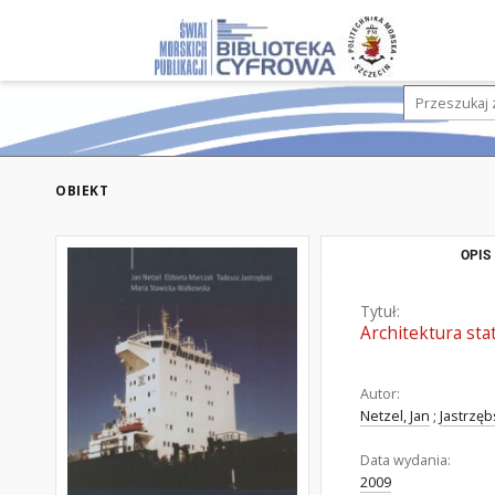
OBIEKT
OPIS
Tytuł:
Architektura st
Autor:
Netzel, Jan
;
Jastrzęb
Data wydania:
2009