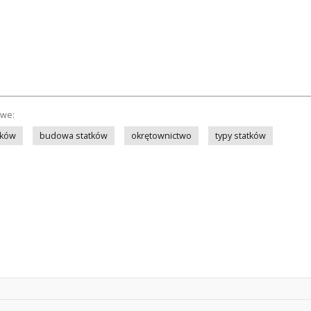
owe:
tków
budowa statków
okrętownictwo
typy statków