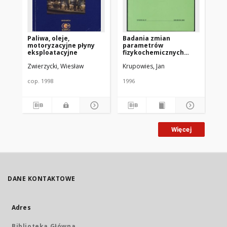
Paliwa, oleje,
Badania zmian
Sa
motoryzacyjne płyny
parametrów
tr
eksploatacyjne
fizykochemicznych
mi
silnikowych olejów
ko
Zwierzycki, Wiesław
Krupowies, Jan
Zwi
smarowych
pr
eksploatowanych na
Za
statkach Polskiej
ła
cop. 1998
1996
200
Żeglugi Morskiej
za
te
ek
tr
Więcej
DANE KONTAKTOWE
Adres
Biblioteka Główna