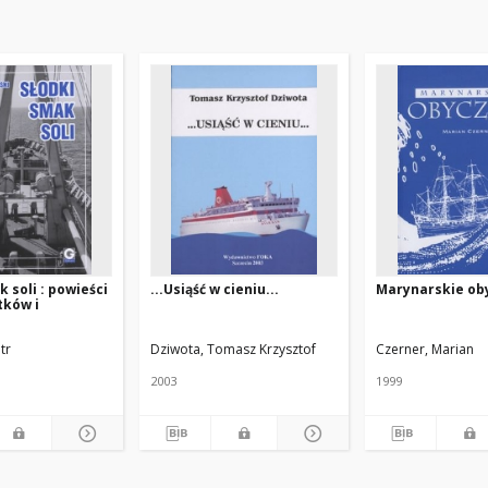
 soli : powieści
...Usiąść w cieniu...
Marynarskie ob
tków i
otr
Dziwota, Tomasz Krzysztof
Czerner, Marian
2003
1999