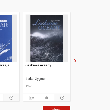
yczaje
Łaskawe oceany
Kapitan kapitanów. T.
Kapitanowie
Batko, Zygmunt
Koszur, Marek
1997
2004
Więcej