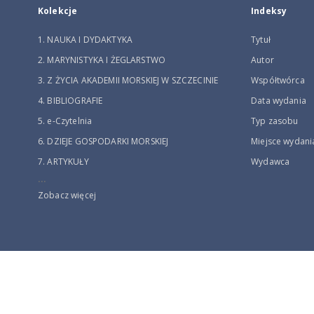
Kolekcje
Indeksy
1. NAUKA I DYDAKTYKA
Tytuł
2. MARYNISTYKA I ŻEGLARSTWO
Autor
3. Z ŻYCIA AKADEMII MORSKIEJ W SZCZECINIE
Współtwórca
4. BIBLIOGRAFIE
Data wydania
5. e-Czytelnia
Typ zasobu
6. DZIEJE GOSPODARKI MORSKIEJ
Miejsce wydani
7. ARTYKUŁY
Wydawca
...
Zobacz więcej