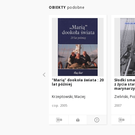
OBIEKTY
podobne
"Marią" dookoła świata : 20
Słodki smak
lat później
z życia sta
marynarzy
Krzeptowski, Maciej
Zieliński, Pi
cop. 2005
2007