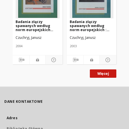
Badania złączy
Badania złączy
Ba
spawanych według
spawanych według
sp
norm europejskich
norm europejskich :
no
:przegląd metod
Systematyka i
ko
Czuchryj, Janusz
Czuchryj, Janusz
Czu
przyczyny powstawania
ra
wad w złączach
spawanych
2004
2003
200
Więcej
DANE KONTAKTOWE
Adres
Biblioteka Główna