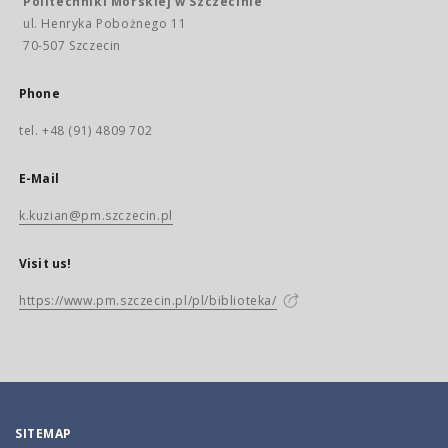
Politechniki Morskiej w Szczecinie
ul. Henryka Pobożnego 11
70-507 Szczecin
Phone
tel. +48 (91) 4809 702
E-Mail
k.kuzian@pm.szczecin.pl
Visit us!
https://www.pm.szczecin.pl/pl/biblioteka/
SITEMAP