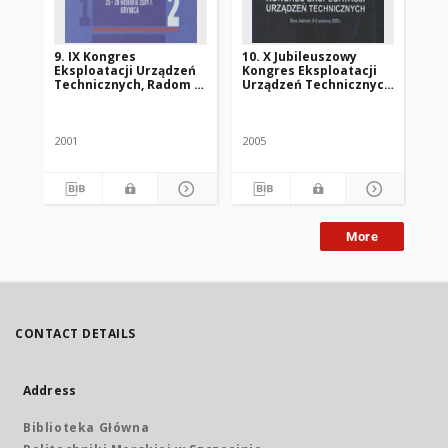
9. IX Kongres
10. X Jubileuszowy
Me
Eksploatacji Urządzeń
Kongres Eksploatacji
uj
Technicznych, Radom -
Urządzeń Technicznych
te
Krynica 2001 : Materiały
: materiały
pr
Ban
konferencyjne. T. 2
konferencyjne, Stare
Jabłonki, 6-9 września
2005 r.
2001
2005
200
More
CONTACT DETAILS
Address
Biblioteka Główna