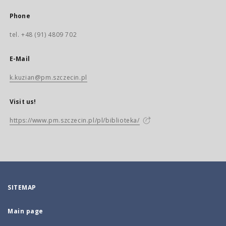
Phone
tel. +48 (91) 4809 702
E-Mail
k.kuzian@pm.szczecin.pl
Visit us!
https://www.pm.szczecin.pl/pl/biblioteka/
SITEMAP
Main page