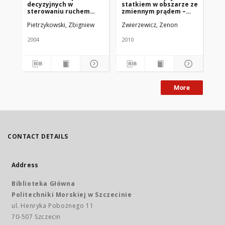
decyzyjnych w
statkiem w obszarze ze
st
sterowaniu ruchem
zmiennym prądem –
jub
statków morskich
problem
na
Pietrzykowski, Zbigniew
Zwierzewicz, Zenon
Gie
czasooptymalnej
pro
marszruty
Li
2004
2010
200
More
CONTACT DETAILS
Address
Biblioteka Główna
Politechniki Morskiej w Szczecinie
ul. Henryka Pobożnego 11
70-507 Szczecin