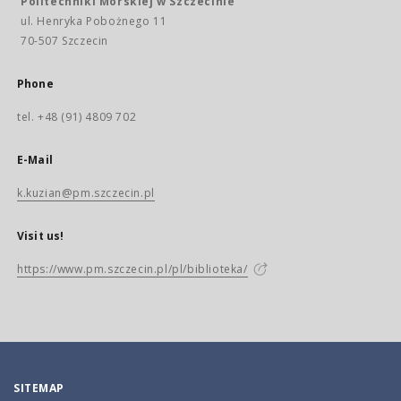
Politechniki Morskiej w Szczecinie
ul. Henryka Pobożnego 11
70-507 Szczecin
Phone
tel. +48 (91) 4809 702
E-Mail
k.kuzian@pm.szczecin.pl
Visit us!
https://www.pm.szczecin.pl/pl/biblioteka/
SITEMAP