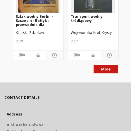
Szlak wodny Berlin -
Transport wodny
Ek
Szczecin - Bałtyk :
śródlądowy
śr
przewodnik dla
(w
żeglarzy wodnych
Kilarski, Zdzisław
Wojewódzka-Król, Krystyna
Rolbieck
Żab
2009
2007
200
More
CONTACT DETAILS
Address
Biblioteka Główna