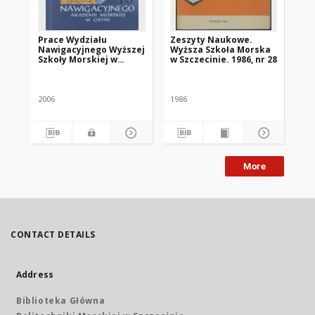
Prace Wydziału
Zeszyty Naukowe.
Pr
Nawigacyjnego Wyższej
Wyższa Szkoła Morska
Na
Szkoły Morskiej w
w Szczecinie. 1986, nr 28
Sz
Gdyni, z. 18
Gdy
2006
1986
199
More
CONTACT DETAILS
Address
Biblioteka Główna