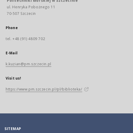
Politechniki Morskiej w Szczecinie
ul. Henryka Pobożnego 11
70-507 Szczecin
Phone
tel. +48 (91) 4809 702
E-Mail
k.kuzian@pm.szczecin.pl
Visit us!
https://www.pm.szczecin.pl/pl/biblioteka/
SITEMAP