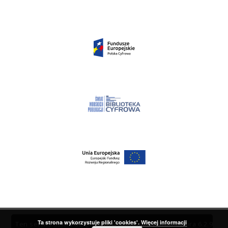
Ta strona wykorzystuje pliki 'cookies'.
Więcej informacji
Ten serwis działa dzięki oprogramowaniu
DInGO dLibra 6.2.9