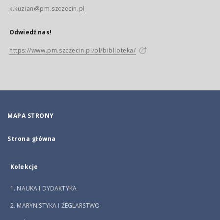
k.kuzian@pm.szczecin.pl
Odwiedź nas!
https://www.pm.szczecin.pl/pl/biblioteka/
MAPA STRONY
Strona główna
Kolekcje
1. NAUKA I DYDAKTYKA
2. MARYNISTYKA I ŻEGLARSTWO