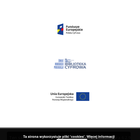
Ta strona wykorzystuje pliki 'cookies'.
Więcej informacji
Ten serwis działa dzięki oprogramowaniu
DInGO dLibra 6.2.9