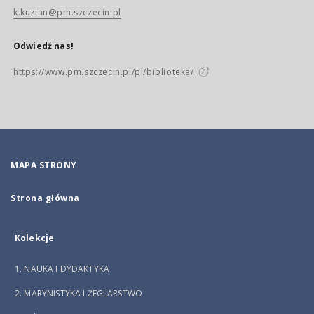
k.kuzian@pm.szczecin.pl
Odwiedź nas!
https://www.pm.szczecin.pl/pl/biblioteka/
MAPA STRONY
Strona główna
Kolekcje
1. NAUKA I DYDAKTYKA
2. MARYNISTYKA I ŻEGLARSTWO