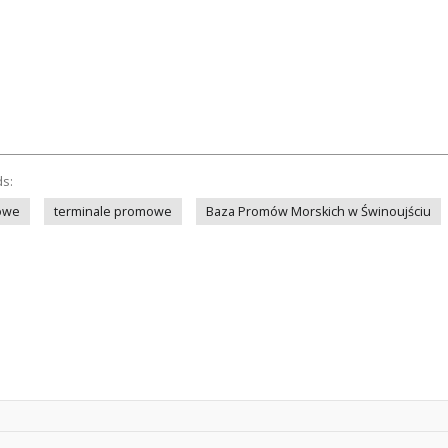
ds:
owe
terminale promowe
Baza Promów Morskich w Świnoujściu