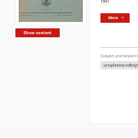
1991
More
Show content
Subject and keywor
urządzenia odboj