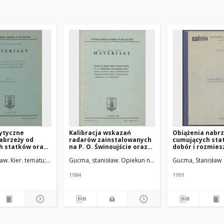
wytyczne
Kalibracja wskazań
Obiążenia nabrz
abrzeży od
radarów zainstalowanych
cumujących sta
h statków oraz
na P. O. Świnoujście oraz
dobór i rozmies
boru i
określenie metod kontroli
urządzeń odboj
. Kier. tematu
aw. Kier. tematu
Wiśniewski, Franciszek
Gucma, stanisław. Opiekun nauk. tematu
Nowotko, Edward
Gaziński, Bronisław
Gucma, Stanisław
Walczak Rysz
zenia urządzeń
radarowej niektórych pław
 T. 3 :
oznakowania
projektowe
nawigacyjnego
1984
1991
zlokalizowanego w
sąsiedztwie P.O.
Świnoujście