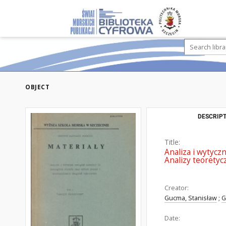
OBJECT
DESCRIPT
Title:
Analiza i wytycz
Analizy teoretyc
Creator:
Gucma, Stanisław
;
G
Date: