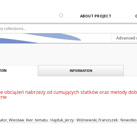
ABOUT PROJECT
Advanced 
ION
INFORMATION
ne obciążeń nabrzeży od cumujących statków oraz metody dobo
zne
alor, Wiesław. Kier. tematu
;
Hajduk, Jerzy
;
Wiśniewski, Franciszek
;
Nowotko