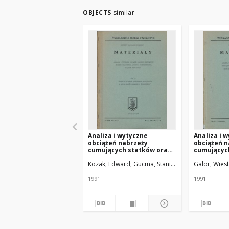
OBJECTS
similar
Analiza i wytyczne
Analiza i 
obciążeń nabrzeży
obciążeń n
cumujących statków oraz
cumującyc
metoda doboru i
metody do
Kozak, Edward
Gucma, Stanisław
Galor, Wiesław
Galor, Wiesł
rozmieszczenia urządzeń
rozmieszc
odbojowych. T. 2 : Badania
odbojowych.
urządzeń odbojowych
Wytyczne 
1991
1991
stosowanych w Bazie
Promów Morskich w
Świnoujściu