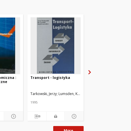
omiczna :
Transport - logistyka
Logistyka w
czne
bezpieczeństwie
Tarkowski, Jerzy
Lumsden, Kenth
Irestahl, Bo
Szymonik, Andrzej
Budziszewski, 
1995
2011
More