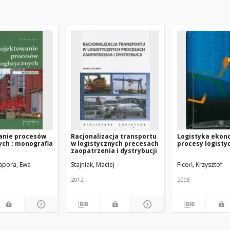
anie procesów
Racjonalizacja transportu
Logistyka ekon
ych : monografia
w logistycznych precesach
procesy logisty
zaopatrzenia i dystrybucji
apora, Ewa
Stajniak, Maciej
Ficoń, Krzysztof
2012
2008