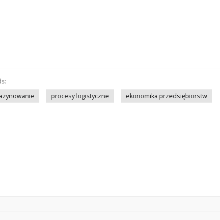
ds:
azynowanie
procesy logistyczne
ekonomika przedsiębiorstw