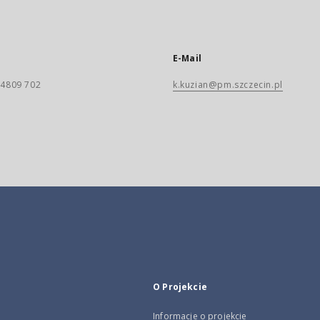
E-Mail
) 4809 702
k.kuzian@pm.szczecin.pl
O Projekcie
Informacje o projekcie