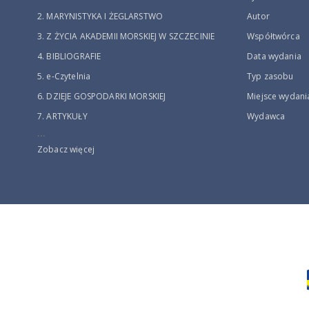
2. MARYNISTYKA I ŻEGLARSTWO
Autor
3. Z ŻYCIA AKADEMII MORSKIEJ W SZCZECINIE
Współtwórca
4. BIBLIOGRAFIE
Data wydania
5. e-Czytelnia
Typ zasobu
6. DZIEJE GOSPODARKI MORSKIEJ
Miejsce wydani
7. ARTYKUŁY
Wydawca
...
Zobacz więcej