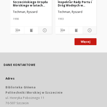
Szczecińskiego Urzędu
Inspektor Rady Portu i
a p
Morskiego w latach
Dróg Wodnych w
ni
1945-1950
Gdańsku, naczelnik
194
Techman, Ryszard
Techman, Ryszard
Te
Wydziału
Eksploatacyjnego
Szczecińskiego Urzędu
1998
1993
199
Morskiego, szef Działu
Handlowego Zarządu
Portu Szczecin
Więcej
DANE KONTAKTOWE
Adres
Biblioteka Główna
Politechniki Morskiej w Szczecinie
ul. Henryka Pobożnego 11
70-507 Szczecin