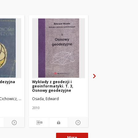
dezyjna
Wykłady z geodezji i
Wykłady z geodezji i
geoinformatyki. T. 3,
geoinformatyki. T. 2,
Osnowy geodezyjne
Tachimetria
Cichowicz, Ludosław
Osada, Edward
Osada, Edward
2010
2010
More