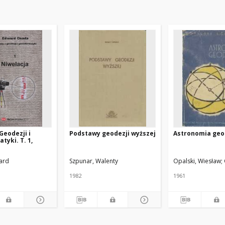
Geodezji i
Podstawy geodezji wyższej
Astronomia geo
tyki. T. 1,
ard
Szpunar, Walenty
Opalski, Wiesław
1982
1961