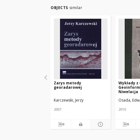
OBJECTS
similar
Zarys metody
Wykłady z 
georadarowej
Geoinforma
Niwelacja
Karczewski, Jerzy
Osada, Edw
2007
2010