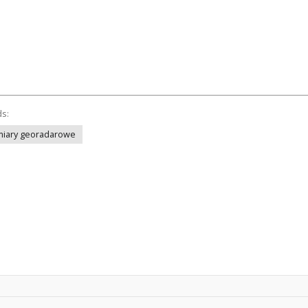
ds:
iary georadarowe