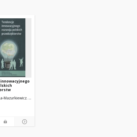
 innowacyjnego
lskich
iorstw
-Mazurkiewicz. Re.
Duliniec, Elżbieta. Red.
Okoń-Horodyńska, Ewa. Red.