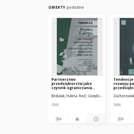
OBIEKTY
podobne
Partnerstwo
Tendencje
przedsiębiorstw jako
rozwoju po
czynnik ograniczania
przedsięb
ryzyka działalności
Brdulak, Halina. Red.
Gołębiowski, Tomasz. Red.
Zachorowska
gospodarczej
2009
2008