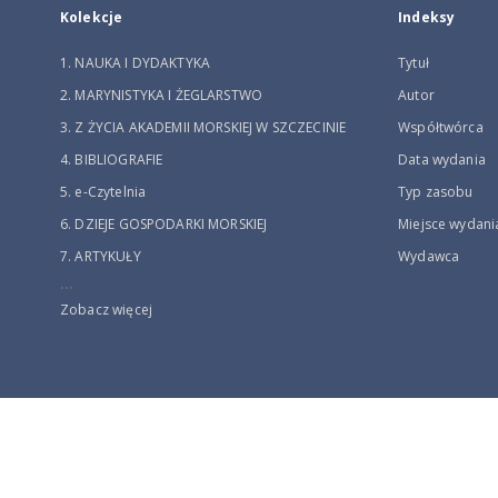
Kolekcje
Indeksy
1. NAUKA I DYDAKTYKA
Tytuł
2. MARYNISTYKA I ŻEGLARSTWO
Autor
3. Z ŻYCIA AKADEMII MORSKIEJ W SZCZECINIE
Współtwórca
4. BIBLIOGRAFIE
Data wydania
5. e-Czytelnia
Typ zasobu
6. DZIEJE GOSPODARKI MORSKIEJ
Miejsce wydani
7. ARTYKUŁY
Wydawca
...
Zobacz więcej