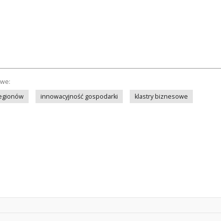
owe:
regionów
innowacyjność gospodarki
klastry biznesowe