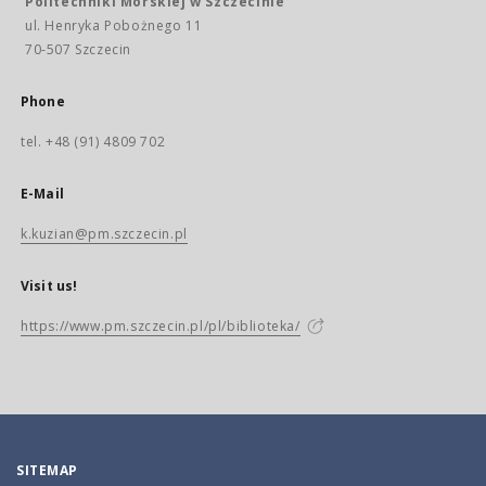
Politechniki Morskiej w Szczecinie
ul. Henryka Pobożnego 11
70-507 Szczecin
Phone
tel. +48 (91) 4809 702
E-Mail
k.kuzian@pm.szczecin.pl
Visit us!
https://www.pm.szczecin.pl/pl/biblioteka/
SITEMAP