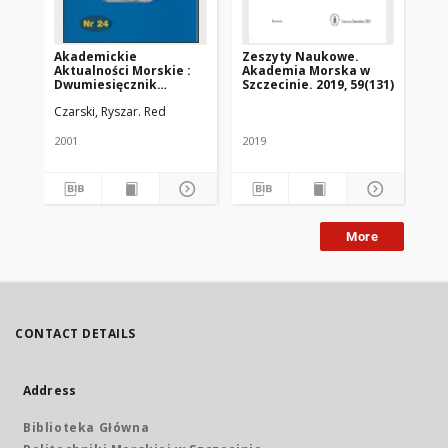
Akademickie
Zeszyty Naukowe.
Aktualności Morskie :
Akademia Morska w
Dwumiesięcznik
Szczecinie. 2019, 59(131)
Wyższej Szkoły
Czarski, Ryszar. Red
Morskiej w Szczecinie.
2001, nr 6 (24)
2001
2019
More
CONTACT DETAILS
Address
Biblioteka Główna