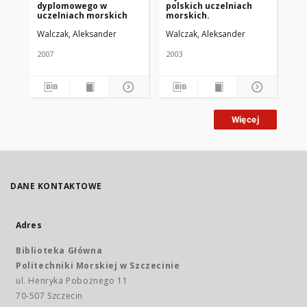
dyplomowego w
polskich uczelniach
Na
uczelniach morskich
morskich.
Walczak, Aleksander
Walczak, Aleksander
Wal
2007
2003
200
Więcej
DANE KONTAKTOWE
Adres
Biblioteka Główna
Politechniki Morskiej w Szczecinie
ul. Henryka Pobożnego 11
70-507 Szczecin