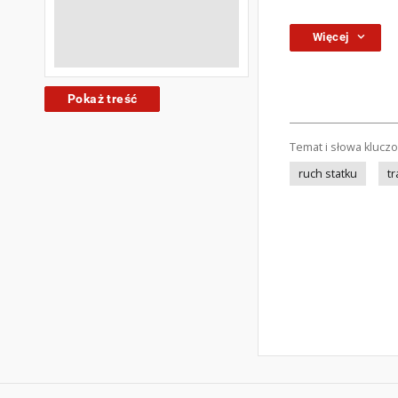
Więcej
Pokaż treść
Temat i słowa klucz
ruch statku
tr