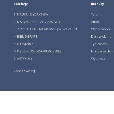
Kolekcje
Indeksy
1. NAUKA I DYDAKTYKA
Tytuł
2. MARYNISTYKA I ŻEGLARSTWO
Autor
3. Z ŻYCIA AKADEMII MORSKIEJ W SZCZECINIE
Współtwórca
4. BIBLIOGRAFIE
Data wydania
5. e-Czytelnia
Typ zasobu
6. DZIEJE GOSPODARKI MORSKIEJ
Miejsce wydani
7. ARTYKUŁY
Wydawca
...
Zobacz więcej