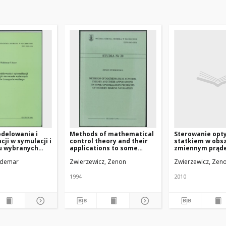
delowania i
Methods of mathematical
Sterowanie opt
cji w symulacji i
control theory and their
statkiem w obs
u wybranych
applications to some
zmiennym prąd
transportu
optimization problems of
problem czasoo
ldemar
Zwierzewicz, Zenon
Zwierzewicz, Zen
modern marine navigation
marszruty
1994
2010