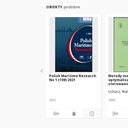
OBIEKTY
podobne
Polish Maritime Research.
Metody mo
No 1 (109) 2021
optymaliza
sterowani
systemów 
Uchacz, Wa
wodnego
2021
2006