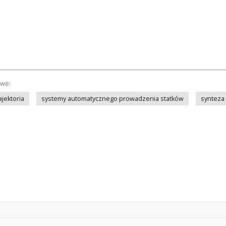
owe:
ajektoria
systemy automatycznego prowadzenia statków
synteza