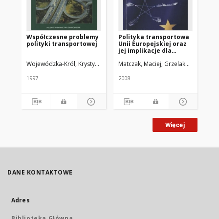
Współczesne problemy
Polityka transportowa
Ha
polityki transportowej
Unii Europejskiej oraz
wa
jej implikacje dla
w 
systemów
Wojewódzka-Król, Krystyna
Rydzykowski, Włodzimierz
Matczak, Maciej
Grzelakowski, Andrz
Koź
transportowych krajów
członkowskich
1997
2008
200
Więcej
DANE KONTAKTOWE
Adres
Biblioteka Główna