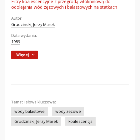
Filtry koalescencyjne z przegrodą włókninową do
odolejania wód zęzowych i balastowych na statkach
Autor:
Grudziński, Jerzy Marek
Data wydania:
1989
Więcej
Temat i słowa kluczowe:
wody balastowe
wody zęzowe
Grudzinski, Jerzy Marek
koalescencja