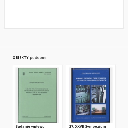
OBIEKTY
podobne
Badanie wpływu
27. XXVII Sympozjum
Hy