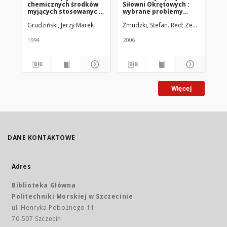
chemicznych środków
Siłowni Okrętowych :
se
myjących stosowanyc h
wybrane problemy
sta
na statkach na
projektowania i
wo
Grudziński, Jerzy Marek
Żmudzki, Stefan. Red
Zeńczak, Wojc
Gut
skuteczność
eksploatacji siłowni
uk
odolejania.
okrętowych : SymSO
2006
1994
2006
201
Więcej
DANE KONTAKTOWE
Adres
Biblioteka Główna
Politechniki Morskiej w Szczecinie
ul. Henryka Pobożnego 11
70-507 Szczecin