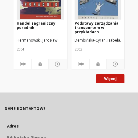
Handel zagraniczny :
Podstawy zarządzania
Mo
poradnik
transportem w
ko
przykładach
Hermanowski, Jarosław
Dembińska-Cyran, Izabela
Gubała, 
Sar
2004
2003
194
Więcej
DANE KONTAKTOWE
Adres
Biblioteka Główna