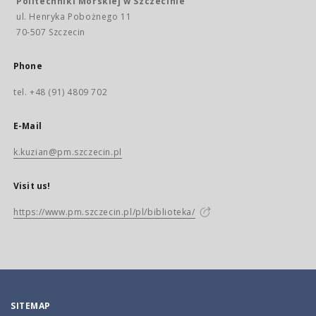
Politechniki Morskiej w Szczecinie
ul. Henryka Pobożnego 11
70-507 Szczecin
Phone
tel. +48 (91) 4809 702
E-Mail
k.kuzian@pm.szczecin.pl
Visit us!
https://www.pm.szczecin.pl/pl/biblioteka/
SITEMAP