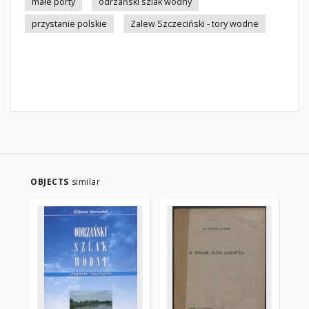
małe porty
odrzański szlak wodny
przystanie polskie
Zalew Szczeciński - tory wodne
OBJECTS
similar