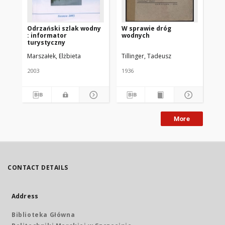
Odrzański szlak wodny
W sprawie dróg
In
: informator
wodnych
na
turystyczny
śr
wo
Marszałek, Elżbieta
Tillinger, Tadeusz
Kre
do
Od
2003
1936
200
More
CONTACT DETAILS
Address
Biblioteka Główna