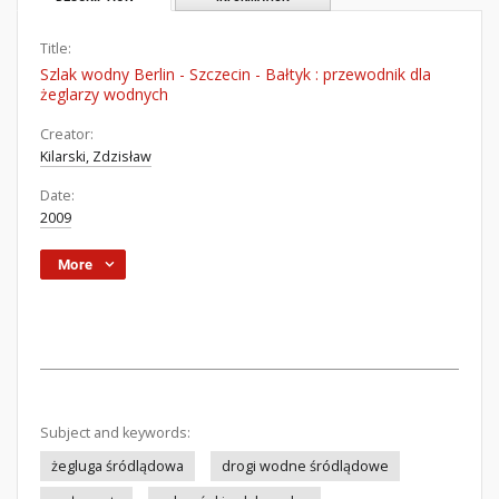
Title:
Szlak wodny Berlin - Szczecin - Bałtyk : przewodnik dla
żeglarzy wodnych
Creator:
Kilarski, Zdzisław
Date:
2009
More
Subject and keywords:
żegluga śródlądowa
drogi wodne śródlądowe