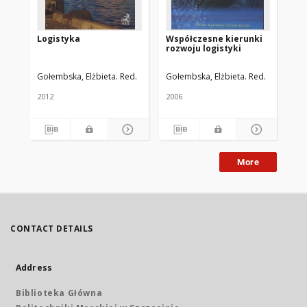
Logistyka
Współczesne kierunki
Lo
rozwoju logistyki
mi
go
Gołembska, Elżbieta. Red.
Gołembska, Elżbieta. Red.
Goł
2012
2006
200
More
CONTACT DETAILS
Address
Biblioteka Główna