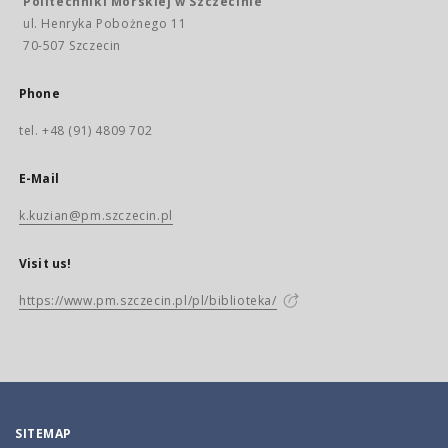
Politechniki Morskiej w Szczecinie
ul. Henryka Pobożnego 11
70-507 Szczecin
Phone
tel. +48 (91) 4809 702
E-Mail
k.kuzian@pm.szczecin.pl
Visit us!
https://www.pm.szczecin.pl/pl/biblioteka/
SITEMAP