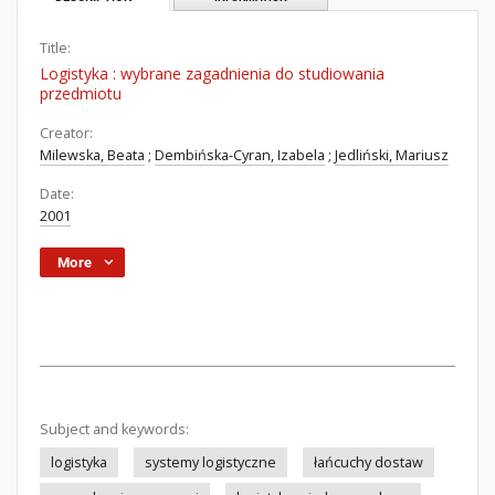
Title:
Logistyka : wybrane zagadnienia do studiowania
przedmiotu
Creator:
Milewska, Beata
;
Dembińska-Cyran, Izabela
;
Jedliński, Mariusz
Date:
2001
More
Subject and keywords:
logistyka
systemy logistyczne
łańcuchy dostaw