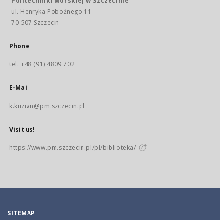
Politechniki Morskiej w Szczecinie
ul. Henryka Pobożnego 11
70-507 Szczecin
Phone
tel. +48 (91) 4809 702
E-Mail
k.kuzian@pm.szczecin.pl
Visit us!
https://www.pm.szczecin.pl/pl/biblioteka/
SITEMAP