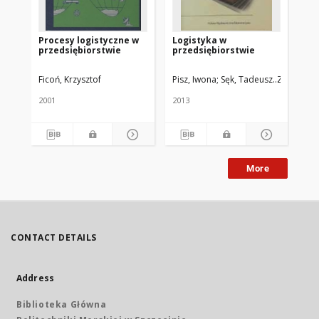
Procesy logistyczne w
Logistyka w
Lo
przedsiębiorstwie
przedsiębiorstwie
Ficoń, Krzysztof
Pisz, Iwona
Sęk, Tadeusz
Zielecki, 
Kis
2001
2013
200
More
CONTACT DETAILS
Address
Biblioteka Główna