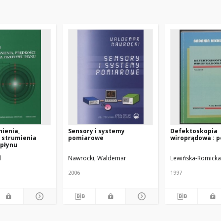
nienia,
Sensory i systemy
Defektoskopia
i strumienia
pomiarowe
wiroprądowa : p
 płynu
d
Nawrocki, Waldemar
Lewińska-Romicka
2006
1997