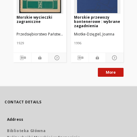
Morskie wycieczki
Morskie przewozy
Le
zagraniczne
kontenerowe : wybrane
mor
zagadnienia
"Pi
"Ba
Przedsiębiorstwo Państwowe "Żegluga Polska" (Gdynia)
Miotke-Dzięgiel, Joanna
"K
1929
1996
193
More
CONTACT DETAILS
Address
Biblioteka Główna