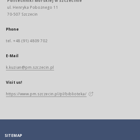
Politechniki Morskiej w Szczecinie
ul. Henryka Pobożnego 11
70-507 Szczecin
Phone
tel. +48 (91) 4809 702
E-Mail
k.kuzian@pm.szczecin.pl
Visit us!
https://www.pm.szczecin.pl/pl/biblioteka/
SITEMAP