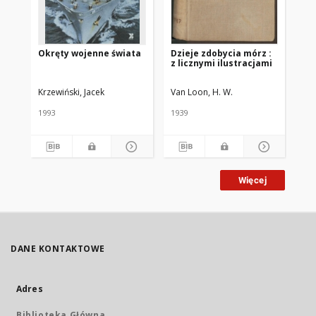
Okręty wojenne świata
Dzieje zdobycia mórz :
Ws
z licznymi ilustracjami
mo
wy
ok
Krzewiński, Jacek
Van Loon, H. W.
Kub
śm
uzb
wy
1993
1939
200
mo
Więcej
DANE KONTAKTOWE
Adres
Biblioteka Główna