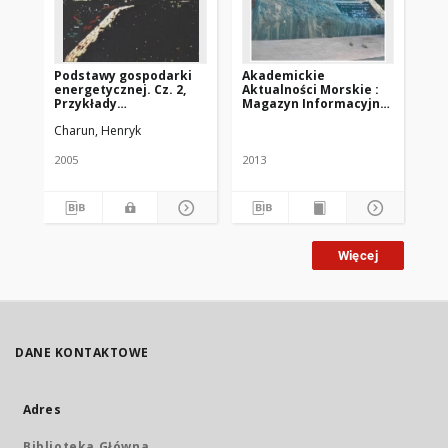
Podstawy gospodarki
Akademickie
Ba
energetycznej. Cz. 2,
Aktualności Morskie :
ur
Przykłady
Magazyn Informacyjny
me
zastosowania.
Akademii Morskiej w
ene
Charun, Henryk
Dob
Szczecinie. 2013, nr 1
Za
(77)
tu
2005
2013
199
Więcej
DANE KONTAKTOWE
Adres
Biblioteka Główna