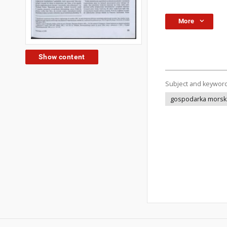
More
Show content
Subject and keywor
gospodarka morska 