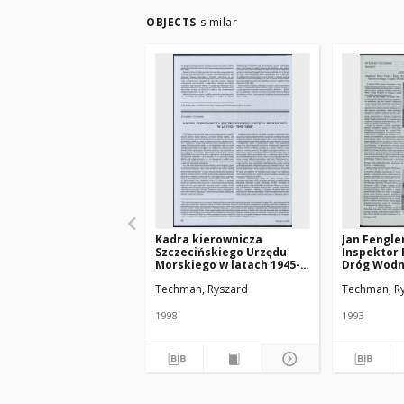
OBJECTS
similar
Kadra kierownicza
Jan Fengler
Szczecińskiego Urzędu
Inspektor 
Morskiego w latach 1945-
Dróg Wodn
1950
naczelnik 
Techman, Ryszard
Techman, R
Eksploata
Szczecińs
Morskiego,
1998
1993
Handloweg
Portu Szcz