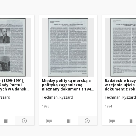
 (1899-1991),
Między polityką morską a
Radzieckie bazy
Rady Portu i
polityką zagraniczną -
w rejonie ujścia
ych w Gdańsku,
nieznany dokument z 1948
dokument z rok
Wydziału
r.
yszard
Techman, Ryszard
Techman, Ryszard
cyjnego
kiego Urzędu
 szef Działu
1993
1994
o Zarządu
ecin