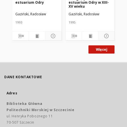
estuarium Odry
estuarium Odry w XIII-
lą
XV wieku
pr
St
Gaziński, Radosław
Gaziński, Radosław
Gaz
Dy
1993
1995
199
Więcej
DANE KONTAKTOWE
Adres
Biblioteka Główna
Politechniki Morskiej w Szczecinie
ul. Henryka Pobożnego 11
70-507 Szczecin