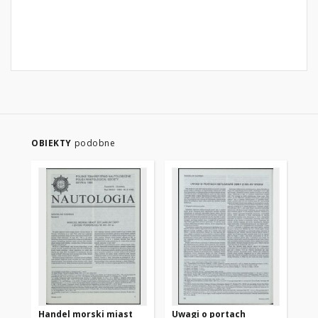
OBIEKTY
podobne
Handel morski miast
Uwagi o portach
Dr