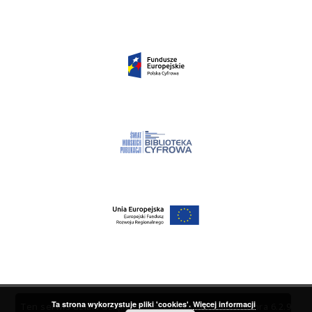
Ta strona wykorzystuje pliki 'cookies'.
Więcej informacji
Ten serwis działa dzięki oprogramowaniu
DInGO dLibra 6.2.9