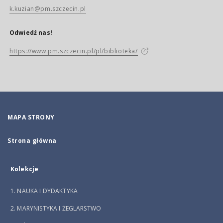
k.kuzian@pm.szczecin.pl
Odwiedź nas!
https://www.pm.szczecin.pl/pl/biblioteka/
MAPA STRONY
Strona główna
Kolekcje
1. NAUKA I DYDAKTYKA
2. MARYNISTYKA I ŻEGLARSTWO